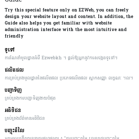
Try this special feature only on EZWeb, you can freely
design your website layout and content. In addition, the
Guide also helps you get familiar with website
administration interface with the most intuitive and
friendly
ទូទៅ
ការណែនាំមូលដ្ឋានអំពី Ezwebkh ។ ផ្តល់ឱ្យអ្នកនូវការសង្កេតទូទៅ។
ផលិតផល
ការគ្រប់គ្រងមូលដ្ឋាននៃផលិតផល ប្រភេទផលិតផល ស្លាកសញ្ញា លក្ខណៈ ។ល។
បញ្ជាទិញ
គ្រប់គ្រងការបញ្ជាទិញងាយបំផុត
អតិថិជន
គ្រប់គ្រងព័ត៌មានអតិថិជន
បញ្ចុះតំលៃ
អ្នកអាចបង្កើតយុទ្ធនាការផ្សព្វផ្សាយ ៖ "ការបញ្ចុះតម្លៃ លេខកូដបញ្ចុះតម្លៃ