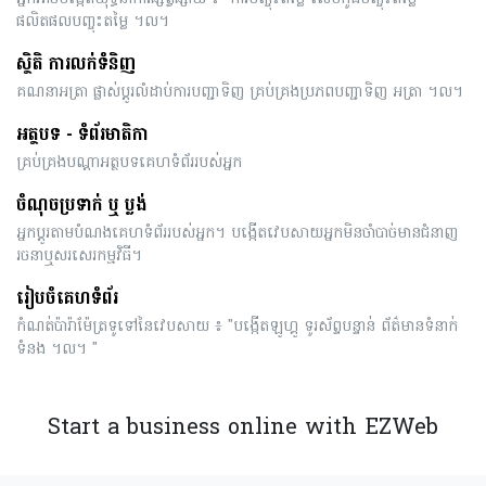
ផលិតផលបញ្ចុះតម្លៃ ។ល។
ស្ថិតិ ការលក់ទំនិញ
គណនាអត្រា ផ្លាស់ប្តូរលំដាប់ការបញ្ជាទិញ គ្រប់គ្រងប្រភពបញ្ជាទិញ អត្រា ។ល។
អត្ថបទ - ទំព័រមាតិកា
គ្រប់គ្រងបណ្តាអត្ថបទគេហទំព័ររបស់អ្នក
ចំណុចប្រទាក់ ឬ ប្លង់
អ្នកប្ដូរតាមបំណងគេហទំព័ររបស់អ្នក។ បង្កើតវេបសាយអ្នកមិនចាំបាច់មានជំនាញ
រចនាឬសរសេរកម្មវិធី។
រៀបចំគេហទំព័រ
កំណត់ប៉ារ៉ាម៉ែត្រទូទៅនៃវេបសាយ ៖ "បង្កើតឡូហ្គូ ទូរស័ព្ទបន្ទាន់ ព័ត៌មានទំនាក់
ទំនង ​។ល។ "
Start a business online with EZWeb